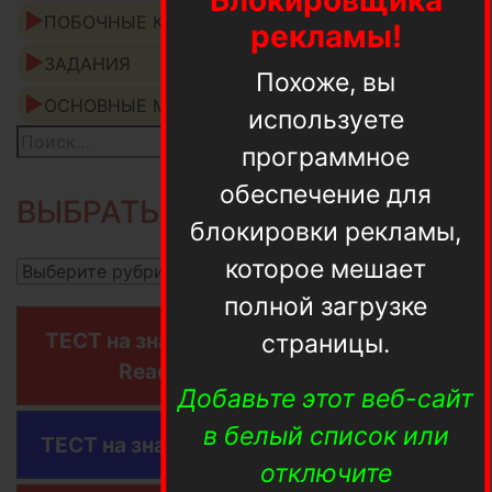
ПОБОЧНЫЕ КВЕСТЫ
рекламы!
ЗАДАНИЯ
Похоже, вы
ОСНОВНЫЕ МИССИИ
используете
программное
обеспечение для
ВЫБРАТЬ РУБРИКУ:
блокировки рекламы,
которое мешает
полной загрузке
ТЕСТ на знание фишек и сюжета игры
страницы.
Read Dead Redemption 2
Добавьте этот веб-сайт
в белый список или
ТЕСТ на знание фишек Cyberpunk 2077
отключите